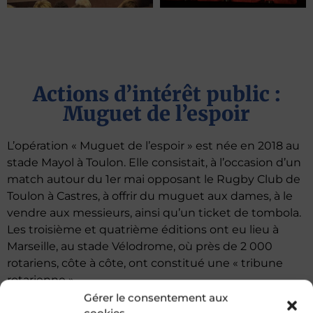
Actions d’intérêt public :
Muguet de l’espoir
L’opération « Muguet de l’espoir » est née en 2018 au
stade Mayol à Toulon. Elle consistait, à l’occasion d’un
match autour du 1er mai opposant le Rugby Club de
Toulon à Castres, à offrir du muguet aux dames, à le
vendre aux messieurs, ainsi qu’un ticket de tombola.
Les troisième et quatrième éditions ont eu lieu à
Marseille, au stade Vélodrome, où près de 2 000
rotariens, côte à côte, ont constitué une « tribune
rotarienne ».
Gérer le consentement aux
La levée de fonds a permis de verser des dons