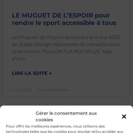
LE MUGUET DE L’ESPOIR pour
rendre le sport accessible à tous
Le Muguet de l’Espoir se tiendra le 6 mai 2023
au stade Orange Vélodrome de Marseille pour
la rencontre TOULON / LA ROCHELLE. Née
d’une
LIRE LA SUITE »
6 avril 2023
Un commentaire
Gérer le consentement aux
cookies
Suivez-nous sur les réseaux sociaux
Pour offrir les meilleures expériences, nous utilisons des
technologies telles que les cookies pour stocker et/ou accéder aux