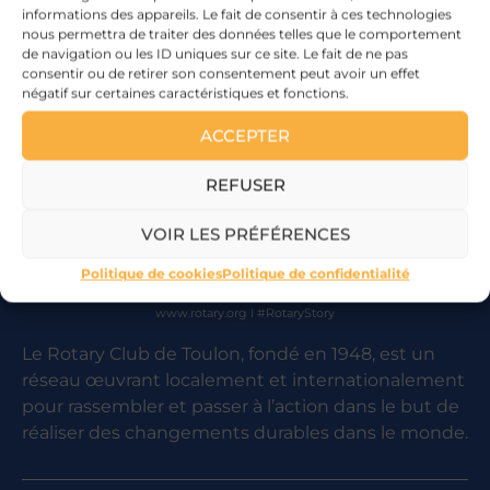
informations des appareils. Le fait de consentir à ces technologies
nous permettra de traiter des données telles que le comportement
de navigation ou les ID uniques sur ce site. Le fait de ne pas
consentir ou de retirer son consentement peut avoir un effet
négatif sur certaines caractéristiques et fonctions.
ACCEPTER
REFUSER
VOIR LES PRÉFÉRENCES
Politique de cookies
Politique de confidentialité
www.rotary.org I #RotaryStory
Le Rotary Club de Toulon, fondé en 1948, est un
réseau œuvrant localement et internationalement
pour rassembler et passer à l’action dans le but de
réaliser des changements durables dans le monde.